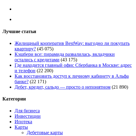
Лучшие статьи
Жилищный кооператив BestWay: выгодно ли покупать
квартиру?
(45 075)
Кэшбери все: пирамида развалилась, вкладчики
остались с кредитами
(43 175)
Где находится главный офис Сбербанка в Москве: адрес
и телефон
(22 200)
Как восстановить доступ к личному кабинету в Альфа
банке?
(22 171)
Дебет, кредит, сальдо — просто о непонятном
(21 890)
Категории
Для бизнеса
Инвестиции
Ипотека
Карты
Дебетовые карты