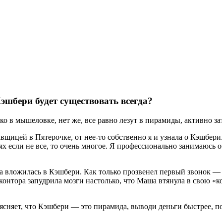
эшбери будет существовать всегда?
ко в мышеловке, нет же, все равно лезут в пирамиды, активно з
вщицей в Пятерочке, от нее-то собственно я и узнала о Кэшбери.
иях если не все, то очень многое. Я профессионально занимаюс
а вложилась в Кэшбери. Как только прозвенел первый звонок —
онтора запудрила мозги настолько, что Маша втянула в свою «ко
ясняет, что Кэшбери — это пирамида, выводи деньги быстрее, по