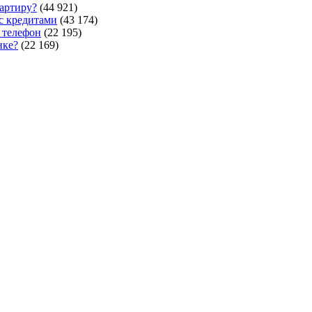
артиру?
(44 921)
 с кредитами
(43 174)
 телефон
(22 195)
нке?
(22 169)