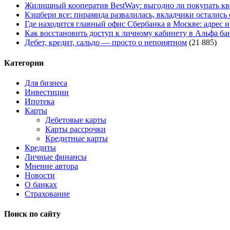
Жилищный кооператив BestWay: выгодно ли покупать кв
Кэшбери все: пирамида развалилась, вкладчики остались
Где находится главный офис Сбербанка в Москве: адрес и
Как восстановить доступ к личному кабинету в Альфа ба
Дебет, кредит, сальдо — просто о непонятном
(21 885)
Категории
Для бизнеса
Инвестиции
Ипотека
Карты
Дебетовые карты
Карты рассрочки
Кредитные карты
Кредиты
Личные финансы
Мнение автора
Новости
О банках
Страхование
Поиск по сайту