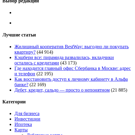
Выбор редакции
Лучшие статьи
Жилищный кооператив BestWay: выгодно ли покупать
квартиру?
(44 914)
Кэшбери все: пирамида развалилась, вкладчики
остались с кредитами
(43 173)
Где находится главный офис Сбербанка в Москве: адрес
и телефон
(22 195)
Как восстановить доступ к личному кабинету в Альфа
банке?
(22 169)
Дебет, кредит, сальдо — просто о непонятном
(21 885)
Категории
Для бизнеса
Инвестиции
Ипотека
Карты