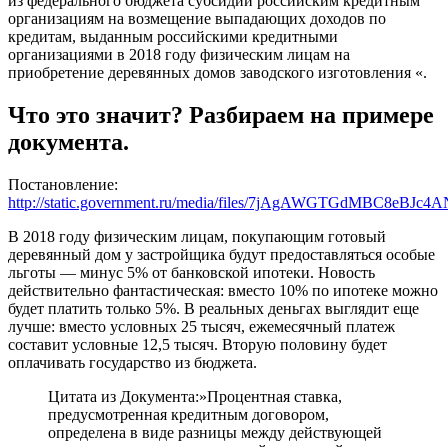
из федерального бюджета субсидий российским кредитным
организациям на возмещение выпадающих доходов по
кредитам, выданным российскими кредитными
организациями в 2018 году физическим лицам на
приобретение деревянных домов заводского изготовления «.
Что это значит? Разбираем на примере
документа.
Постановление:
http://static.government.ru/media/files/7jAgAWGTGdMBC8eBJc4A
В 2018 году физическим лицам, покупающим готовый
деревянный дом у застройщика будут предоставляться особые
льготы — минус 5% от банковской ипотеки. Новость
действительно фантастическая: вместо 10% по ипотеке можно
будет платить только 5%. В реальных деньгах выглядит еще
лучше: вместо условных 25 тысяч, ежемесячный платеж
составит условные 12,5 тысяч. Вторую половину будет
оплачивать государство из бюджета.
Цитата из Документа:»Процентная ставка,
предусмотренная кредитным договором,
определена в виде разницы между действующей