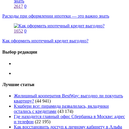
2617
0
Расходы при оформлении ипотеки — это важно знать
1652
0
Как оформить ипотечный кредит выгодно?
Выбор редакции
Лучшие статьи
Жилищный кооператив BestWay: выгодно ли покупать
квартиру?
(44 941)
Кэшбери все: пирамида развалилась, вкладчики
остались с кредитами
(43 174)
Где находится главный офис Сбербанка в Москве: адрес
и телефон
(22 195)
Как восстановить доступ к личному кабинету в Альфа