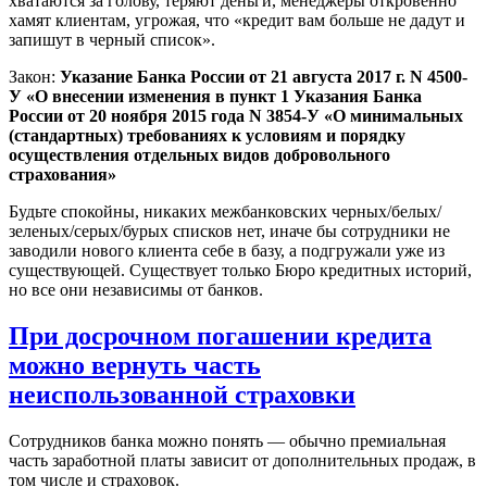
хватаются за голову, теряют деньги, менеджеры откровенно
хамят клиентам, угрожая, что «кредит вам больше не дадут и
запишут в черный список».
Закон:
Указание Банка России от 21 августа 2017 г. N 4500-
У «О внесении изменения в пункт 1 Указания Банка
России от 20 ноября 2015 года N 3854-У «О минимальных
(стандартных) требованиях к условиям и порядку
осуществления отдельных видов добровольного
страхования»
Будьте спокойны, никаких межбанковских черных/белых/
зеленых/серых/бурых списков нет, иначе бы сотрудники не
заводили нового клиента себе в базу, а подгружали уже из
существующей. Существует только Бюро кредитных историй,
но все они независимы от банков.
При досрочном погашении кредита
можно вернуть часть
неиспользованной страховки
Сотрудников банка можно понять — обычно премиальная
часть заработной платы зависит от дополнительных продаж, в
том числе и страховок.