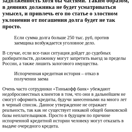
задолженность хотя бы частями. Таким образом,
в деяниях должника не будет усматриваться
умысел, и привлечь его по статье о злостном
уклонении от погашения долга будет не так
просто.
Если сумма долга больше 250 тыс. руб, против
заемщика возбуждается уголовное дело.
В случае, если все-таки ситуация дойдет до судебных
разбирательств, должнику могут запретить выезд за пределы
России, а также лишить залогового имущества.
Испорченная кредитная история – отказ в
получении заема
Очень часто сотрудники «Тинькофф банк» убеждают
недобросовестных клиентов в том, что они в дальнейшем не
смогут оформить кредиты, будучи занесенными на много лет
в черный список. Данное утверждение не отражает
реальность, так как не существует никакой общей банковской
базы неплательщиков. Просто в будущем по причине
испорченной кредитной истории человеку могут отказать в
выдаче очередного кредита.