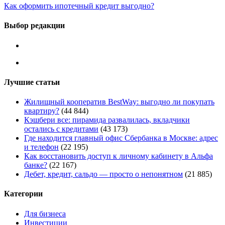
Как оформить ипотечный кредит выгодно?
Выбор редакции
Лучшие статьи
Жилищный кооператив BestWay: выгодно ли покупать
квартиру?
(44 844)
Кэшбери все: пирамида развалилась, вкладчики
остались с кредитами
(43 173)
Где находится главный офис Сбербанка в Москве: адрес
и телефон
(22 195)
Как восстановить доступ к личному кабинету в Альфа
банке?
(22 167)
Дебет, кредит, сальдо — просто о непонятном
(21 885)
Категории
Для бизнеса
Инвестиции