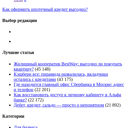
Как оформить ипотечный кредит выгодно?
Выбор редакции
Лучшие статьи
Жилищный кооператив BestWay: выгодно ли покупать
квартиру?
(45 148)
Кэшбери все: пирамида развалилась, вкладчики
остались с кредитами
(43 175)
Где находится главный офис Сбербанка в Москве: адрес
и телефон
(22 201)
Как восстановить доступ к личному кабинету в Альфа
банке?
(22 172)
Дебет, кредит, сальдо — просто о непонятном
(21 892)
Категории
Для бизнеса