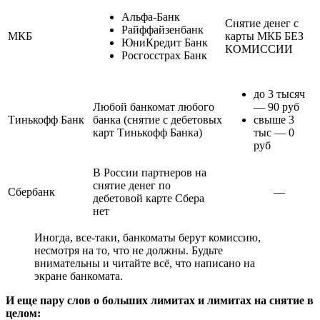
Альфа-Банк
Снятие денег с
Райффайзенбанк
МКБ
карты МКБ БЕЗ
ЮниКредит Банк
КОМИССИИ
Росгосстрах Банк
до 3 тысяч
Любой банкомат любого
— 90 руб
Тинькофф Банк
банка (снятие с дебетовых
свыше 3
карт Тинькофф Банка)
тыс — 0
руб
В России партнеров на
снятие денег по
Сбербанк
—
дебетовой карте Сбера
нет
Иногда, все-таки, банкоматы берут комиссию,
несмотря на то, что не должны. Будьте
внимательны и читайте всё, что написано на
экране банкомата.
И еще пару слов о больших лимитах и лимитах на снятие в
целом: