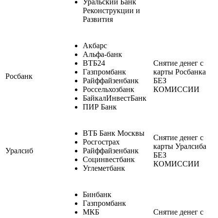
Уральский Банк
Реконструкции и
Развития
Акбарс
Альфа-банк
ВТБ24
Снятие денег с
Газпромбанк
карты Росбанка
Росбанк
Райффайзенбанк
БЕЗ
Россельхозбанк
КОМИССИИ
БайкалИнвестБанк
ПИР Банк
ВТБ Банк Москвы
Снятие денег с
Росгострах
карты Уралсиба
Уралсиб
Райффайзенбанк
БЕЗ
Социнвестбанк
КОМИССИИ
Углеметбанк
Бинбанк
Газпромбанк
МКБ
Снятие денег с