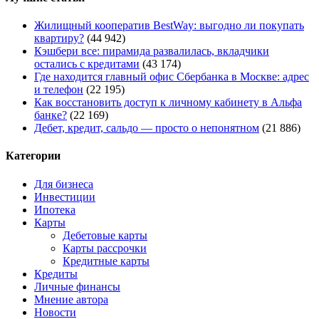
Жилищный кооператив BestWay: выгодно ли покупать
квартиру?
(44 942)
Кэшбери все: пирамида развалилась, вкладчики
остались с кредитами
(43 174)
Где находится главный офис Сбербанка в Москве: адрес
и телефон
(22 195)
Как восстановить доступ к личному кабинету в Альфа
банке?
(22 169)
Дебет, кредит, сальдо — просто о непонятном
(21 886)
Категории
Для бизнеса
Инвестиции
Ипотека
Карты
Дебетовые карты
Карты рассрочки
Кредитные карты
Кредиты
Личные финансы
Мнение автора
Новости