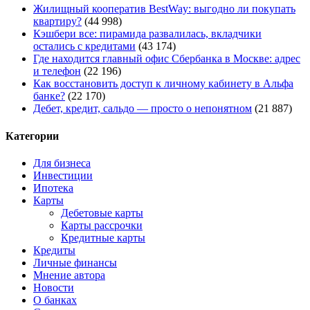
Жилищный кооператив BestWay: выгодно ли покупать
квартиру?
(44 998)
Кэшбери все: пирамида развалилась, вкладчики
остались с кредитами
(43 174)
Где находится главный офис Сбербанка в Москве: адрес
и телефон
(22 196)
Как восстановить доступ к личному кабинету в Альфа
банке?
(22 170)
Дебет, кредит, сальдо — просто о непонятном
(21 887)
Категории
Для бизнеса
Инвестиции
Ипотека
Карты
Дебетовые карты
Карты рассрочки
Кредитные карты
Кредиты
Личные финансы
Мнение автора
Новости
О банках